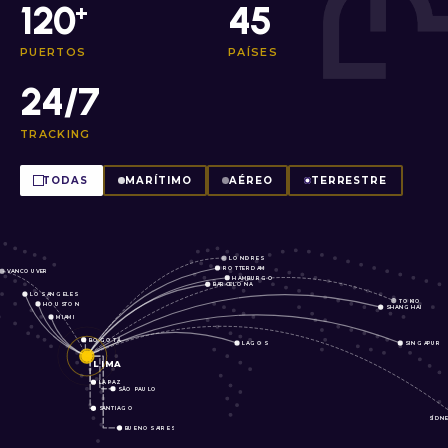
120
45
+
PUERTOS
PAÍSES
24/7
TRACKING
TODAS
MARÍTIMO
AÉREO
TERRESTRE
LONDRES
ROTTERDAM
VANCOUVER
HAMBURGO
BARCELONA
LOS ANGELES
TOKIO
HOUSTON
SHANGHAI
MIAMI
BOGOTÁ
LAGOS
SINGAPUR
LIMA
LA PAZ
SÃO PAULO
SANTIAGO
SÍDN
BUENOS AIRES